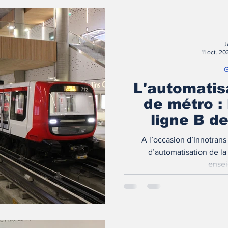
J
11 oct. 20
G
L'automatis
de métro :
ligne B d
A l’occasion d’Innotrans 2024, Egis a présenté
d’automatisation de la
ensei