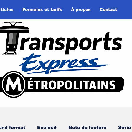
rticles
Formules et tarifs
À propos
Contact
and format
Exclusif
Note de lecture
Série