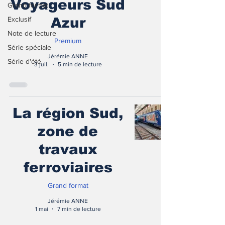
Voyageurs Sud
Grand format
Exclusif
Azur
Note de lecture
Premium
Série spéciale
Jérémie ANNE
Série d'été
3 juil.
5 min de lecture
La région Sud,
zone de
travaux
ferroviaires
Grand format
Jérémie ANNE
1 mai
7 min de lecture