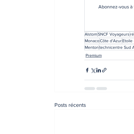
Abonnez-vous à t
Alstom
SNCF Voyageurs
r
Monaco
Côte d'Azur
Etoile
Menton
technicentre Sud 
Premium
Posts récents