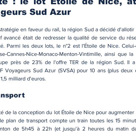
e : le lot Étoile de Nice, at
geurs Sud Azur
tratégie en faveur du rail, la région Sud a décidé d'allotir
f avancé était de redresser la qualité de service du résea
ité. Parmi les deux lots, le n°2 est l'Étoile de Nice. Celui
se-Cannes-Nice-Monaco-Menton-Vintimille, ainsi que la l
upe près de 23% de l'offre TER de la région Sud. Il a 
 Voyageurs Sud Azur (SVSA) pour 10 ans (plus deux opt
,5 milliard d'euros. 
ansport 
té de la conception du lot Étoile de Nice pour augmenter l'
e plan de transport compte un train toutes les 15 minu
ton de 5h45 à 22h (et jusqu'à 2 heures du matin dan