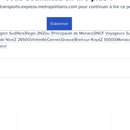
ransports-express-metropolitains.com pour continuer à lire ce po
S'abonner
égion Sud
Nice
Regio 2N
Zou !
Principauté de Monaco
SNCF Voyageurs Su
 de Nice
Z 26500
Vintimille
Cannes
Grasse
Breil-sur-Roya
Z 55500
Monaco
Azur