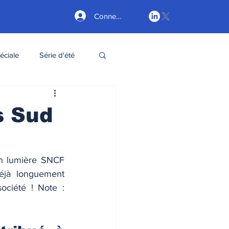
Connexion
éciale
Série d'été
s Sud
n lumière SNCF 
éjà longuement 
ociété ! Note : 