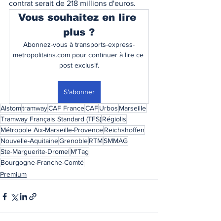
contrat serait de 218 millions d'euros. 
Vous souhaitez en lire 
plus ?
Abonnez-vous à transports-express-
metropolitains.com pour continuer à lire ce 
post exclusif.
S'abonner
Alstom
tramway
CAF France
CAF
Urbos
Marseille
Tramway Français Standard (TFS)
Régiolis
Métropole Aix-Marseille-Provence
Reichshoffen
Nouvelle-Aquitaine
Grenoble
RTM
SMMAG
Ste-Marguerite-Dromel
M'Tag
Bourgogne-Franche-Comté
Premium