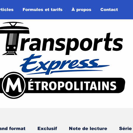
rticles
Formules et tarifs
À propos
Contact
and format
Exclusif
Note de lecture
Série