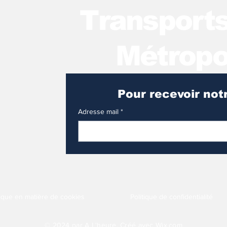
T
ransport
Métropo
Adresse mail
*
tique en matière de cookies
Politique de confidentialité
© 2024 par A L'heure. Créé avec
Wix.com