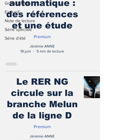
automatique :
Grand format
Exclusif
des références
Note de lecture
et une étude
Série spéciale
Premium
Série d'été
Jérémie ANNE
19 juin
5 min de lecture
Le RER NG
circule sur la
branche Melun
de la ligne D
Premium
Jérémie ANNE