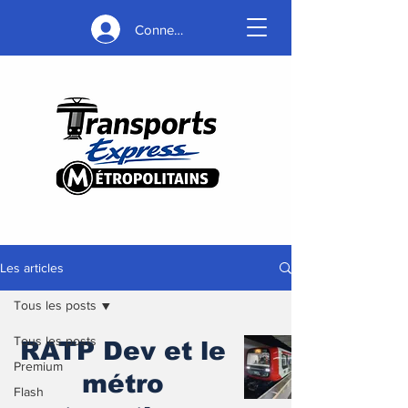
Connexion
Les articles
Tous les posts
Tous les posts
RATP Dev et le
Premium
métro
Flash