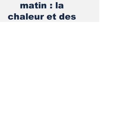
matin : la
chaleur et des
voyageurs
Grand format
Jérémie ANNE
31 juil. 2024
7 min de lecture
T
ransports Express