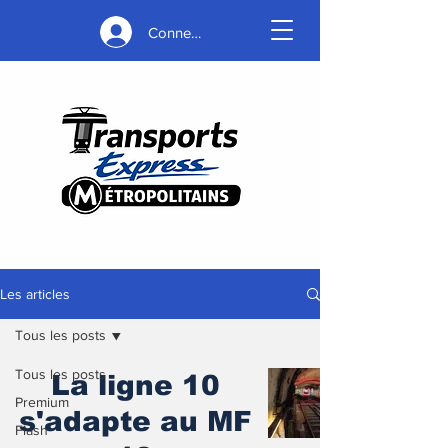
Connexion
Les articles
Tous les posts
Tous les posts
La ligne 10
Premium
s'adapte au MF
Flash