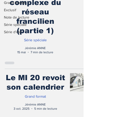
complexe du
Grand format
Exclusif
réseau
Note de lecture
francilien
Série spéciale
(partie 1)
Série d'été
Série spéciale
Jérémie ANNE
15 mai
7 min de lecture
Le MI 20 revoit
son calendrier
Grand format
Jérémie ANNE
3 oct. 2025
5 min de lecture