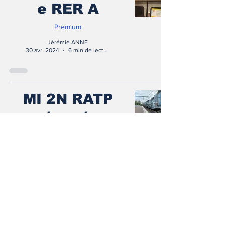
e RER A
Premium
Jérémie ANNE
30 avr. 2024
6 min de lecture
MI 2N RATP
rénové :
« c’est pour
bientôt »
Premium
Jérémie ANNE
29 avr. 2024
3 min de lecture