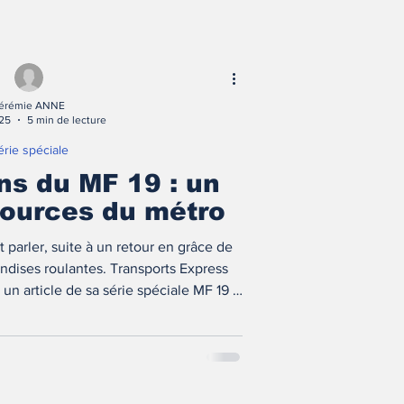
érémie ANNE
025
5 min de lecture
érie spéciale
ons du MF 19 : un
sources du métro
t parler, suite à un retour en grâce de
dises roulantes. Transports Express
un article de sa série spéciale MF 19 à
, sur la construction et le déploiement
du MF 19 !