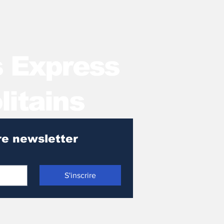
s Express
litains
Pour recevoir notre newsletter 
S'inscrire