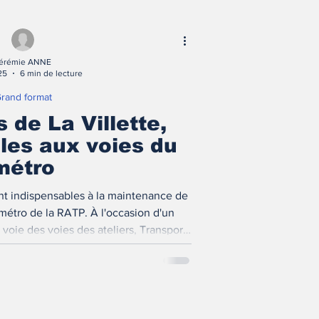
érémie ANNE
25
6 min de lecture
rand format
s de La Villette,
les aux voies du
métro
sont indispensables à la maintenance de
 métro de la RATP. À l'occasion d'un
voie des voies des ateliers, Transports
M) a pu découvrir ce lieu hautement
que pour le métro !