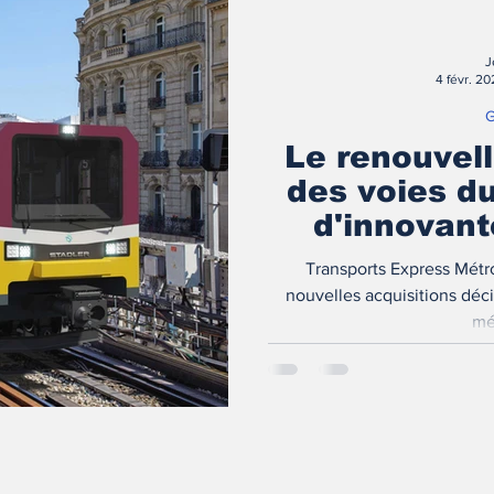
J
4 févr. 2
G
Le renouvel
des voies du
d'innovant
Transports Express Métro
nouvelles acquisitions déc
mé