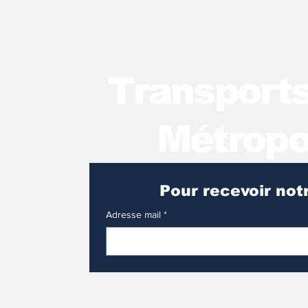
T
ransport
Métropo
Adresse mail
*