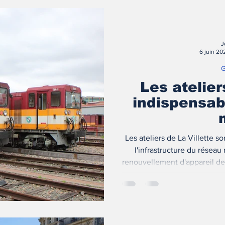
J
6 juin 20
G
Les atelier
indispensab
Les ateliers de La Villette 
l'infrastructure du réseau
renouvellement d'appareil de 
Express Métropolitains (TE
stratégi