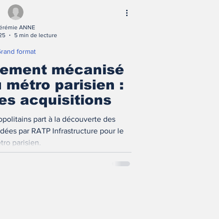
érémie ANNE
025
5 min de lecture
rand format
lement mécanisé
 métro parisien :
es acquisitions
politains part à la découverte des
idées par RATP Infrastructure pour le
tro parisien.