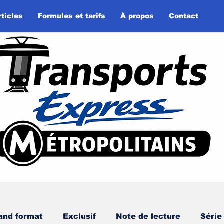
rticles
Formules et tarifs
À propos
Contact
and format
Exclusif
Note de lecture
Série