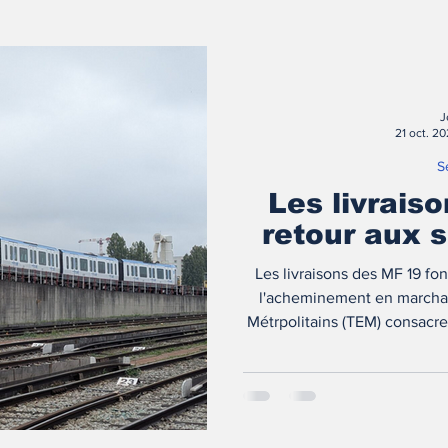
J
21 oct. 2
S
Les livrais
retour aux 
Les livraisons des MF 19 fon
l'acheminement en marchan
Métrpolitains (TEM) consacre 
ce sujet, et plus globalement