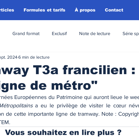
rticles
Formules et tarifs
À propos
Contact
Grand format
Exclusif
Note de lecture
Série sp
ept. 2024
6 min de lecture
way T3a francilien :
ligne de métro"
étropolitains 
a eu le privilège de visiter le cœur név
ion de cette importante ligne de tramway. Note : Copyrig
TEM. 
Vous souhaitez en lire plus ?