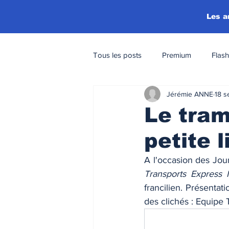
Les a
Tous les posts
Premium
Flash
Jérémie ANNE
18 s
Le tram
petite 
Transports Express M
francilien. Présentat
des clichés : Equipe 