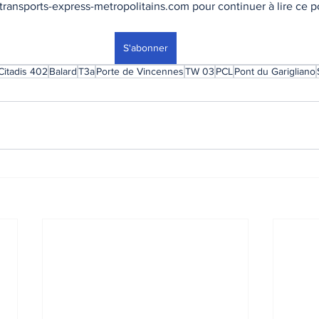
ransports-express-metropolitains.com pour continuer à lire ce po
S'abonner
Citadis 402
Balard
T3a
Porte de Vincennes
TW 03
PCL
Pont du Garigliano