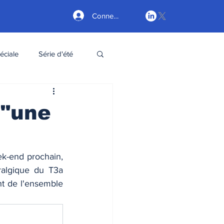
Connexion
éciale
Série d'été
 "une
A l'occasion des Journées Européennes du Patrimoine qui auront lieue le week-end prochain, 
ralgique du T3a 
ht de l'ensemble 