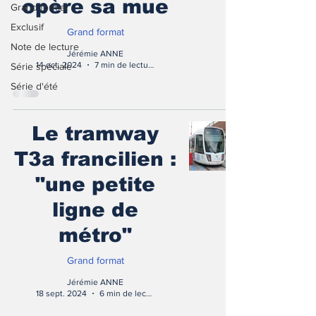
opère sa mue
Grand format
Exclusif
Grand format
Note de lecture
Jérémie ANNE
14 oct. 2024
7 min de lecture
Série spéciale
Série d'été
Le tramway
T3a francilien :
"une petite
ligne de
métro"
Grand format
Jérémie ANNE
18 sept. 2024
6 min de lecture