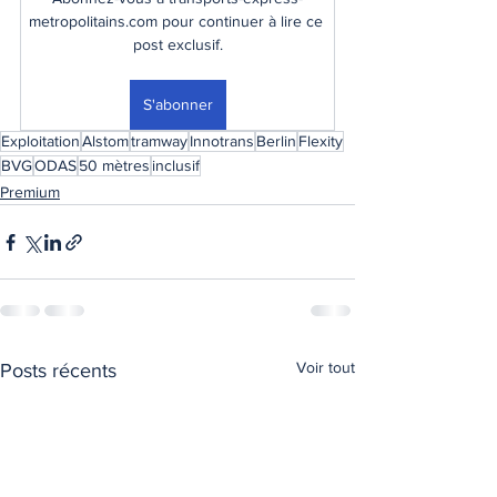
metropolitains.com pour continuer à lire ce 
post exclusif.
S'abonner
Exploitation
Alstom
tramway
Innotrans
Berlin
Flexity
BVG
ODAS
50 mètres
inclusif
Premium
Voir tout
Posts récents