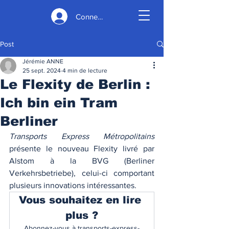
Connexion
Post
Jérémie ANNE
25 sept. 2024
4 min de lecture
Le Flexity de Berlin :
Ich bin ein Tram
Berliner
Transports Express Métropolitains 
présente le nouveau Flexity livré par 
Alstom à la BVG (Berliner 
Verkehrsbetriebe), celui-ci comportant 
plusieurs innovations intéressantes. 
Vous souhaitez en lire 
plus ?
Abonnez-vous à transports-express-