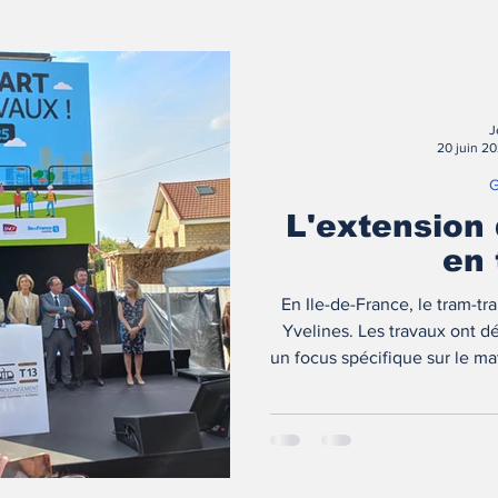
J
20 juin 2
G
L'extension 
en 
En Ile-de-France, le tram-tr
Yvelines. Les travaux ont d
un focus spécifique sur le mat
fake-n