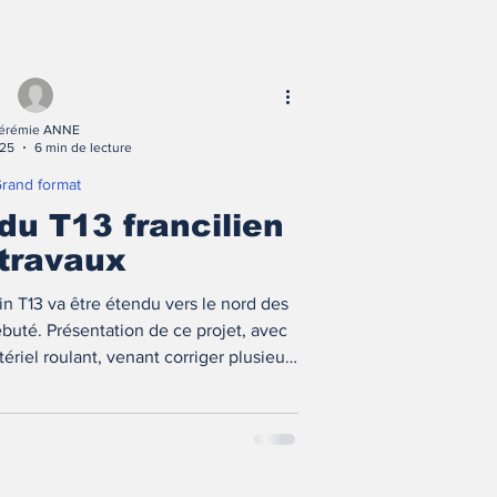
érémie ANNE
025
6 min de lecture
rand format
du T13 francilien
travaux
ain T13 va être étendu vers le nord des
ébuté. Présentation de ce projet, avec
ériel roulant, venant corriger plusieurs
ews à ce sujet !