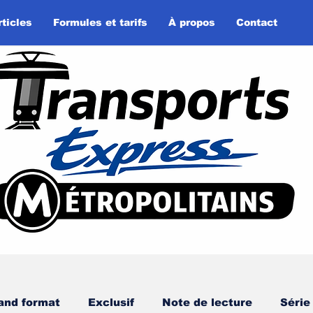
rticles
Formules et tarifs
À propos
Contact
and format
Exclusif
Note de lecture
Série