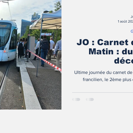
J
1 août 20
G
JO : Carnet
Matin : d
déc
Ultime journée du carnet de
francilien, le 2ème plu