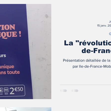
J
15 janv. 2
G
La "révolutio
de-Fran
Présentation détaillée de la 
par Ile-de-France-Mobi