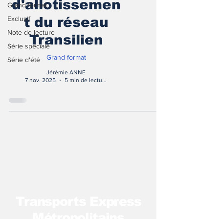
d'allotissemen
Grand format
Exclusif
t du réseau
Note de lecture
Transilien
Série spéciale
Grand format
Série d'été
Jérémie ANNE
7 nov. 2025
5 min de lecture
T
ransports Express
Métropolitains