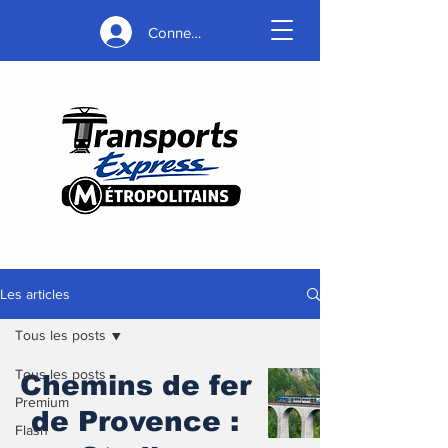
Connexion
Les articles
Tous les posts
Tous les posts
Chemins de fer
Premium
de Provence :
Flash