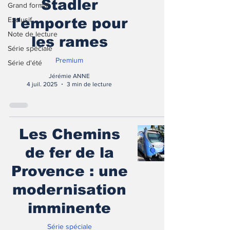
Stadler
Grand format
Exclusif
l'emporte pour
Note de lecture
les rames
Série spéciale
Premium
Série d'été
Jérémie ANNE
4 juil. 2025
3 min de lecture
Les Chemins
de fer de la
Provence : une
modernisation
imminente
Série spéciale