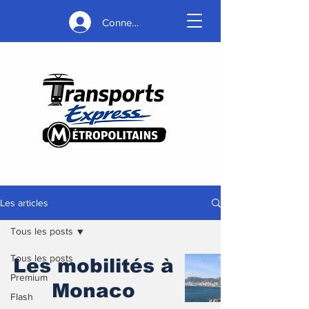
Connexion
Les articles
Tous les posts
Tous les posts
Les mobilités à
Premium
Monaco
Flash