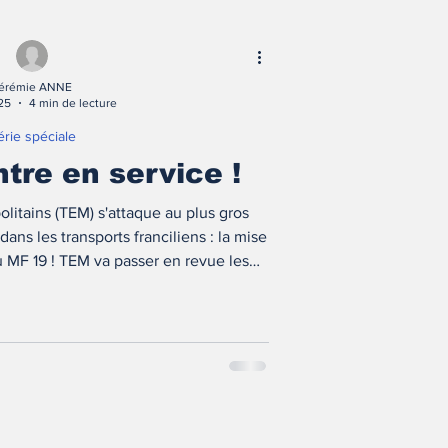
érémie ANNE
025
4 min de lecture
érie spéciale
tre en service !
litains (TEM) s'attaque au plus gros
ns les transports franciliens : la mise
 MF 19 ! TEM va passer en revue les
 ce matériel, au travers d'une série
e de références !