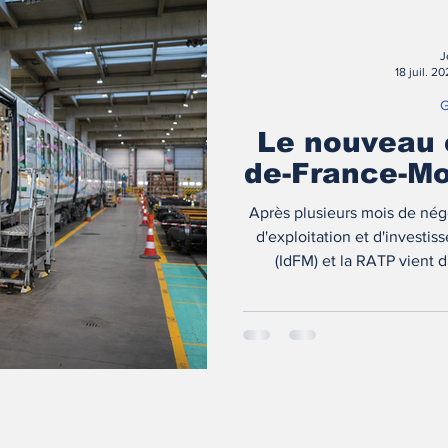
J
18 juil. 2
G
Le nouveau 
de-France-Mo
Après plusieurs mois de négo
d'exploitation et d'investi
(IdFM) et la RATP vient d
complétée d'i