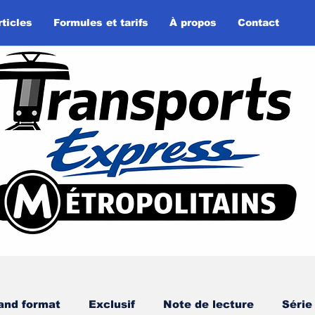
rticles
Formules et tarifs
À propos
Contact
and format
Exclusif
Note de lecture
Série