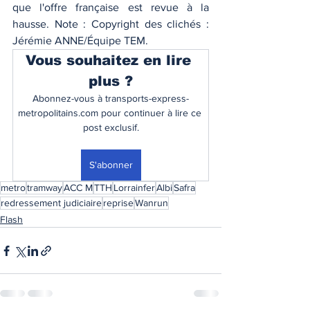
que l'offre française est revue à la 
hausse. Note : Copyright des clichés : 
Jérémie ANNE/Équipe TEM. 
Vous souhaitez en lire 
plus ?
Abonnez-vous à transports-express-
metropolitains.com pour continuer à lire ce 
post exclusif.
S'abonner
metro
tramway
ACC M
TTH
Lorrainfer
Albi
Safra
redressement judiciaire
reprise
Wanrun
Flash