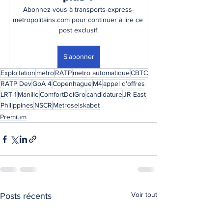
Abonnez-vous à transports-express-
metropolitains.com pour continuer à lire ce 
post exclusif.
S'abonner
Exploitation
metro
RATP
metro automatique
CBTC
RATP Dev
GoA 4
Copenhague
M4
appel d'offres
LRT-1
Manille
ComfortDelGro
candidature
JR East
Philippines
NSCR
Metroselskabet
Premium
Voir tout
Posts récents