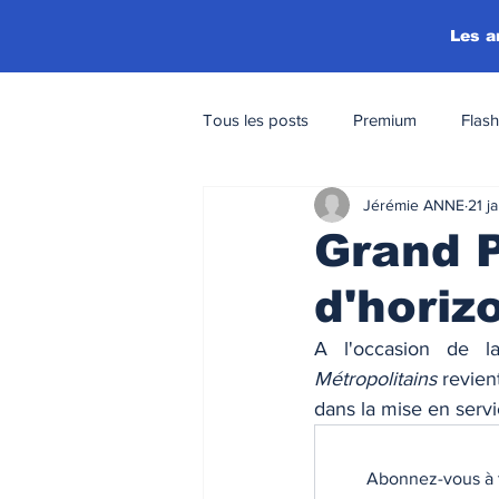
Les a
Tous les posts
Premium
Flash
Jérémie ANNE
21 j
Grand P
d'horiz
A l'occasion de la
Métropolitains
 revie
dans la mise en servi
Abonnez-vous à t