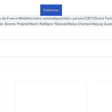
S'abonner
le-de-France-Mobilités
metro automatique
metro parisien
CBTC
Grand Pari
es Grands Projets
Hitachi Rail
ligne 15
essais
Noisy-Champs
Villejuig Gus