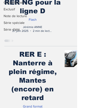
RER NG pour la
Grand format
Exclusif
ligne D
Note de lecture
Flash
Série spéciale
Jérémie ANNE
Série d'été
27 juin 2025
2 min de lecture
RER E :
Nanterre à
plein régime,
Mantes
(encore) en
retard
Grand format