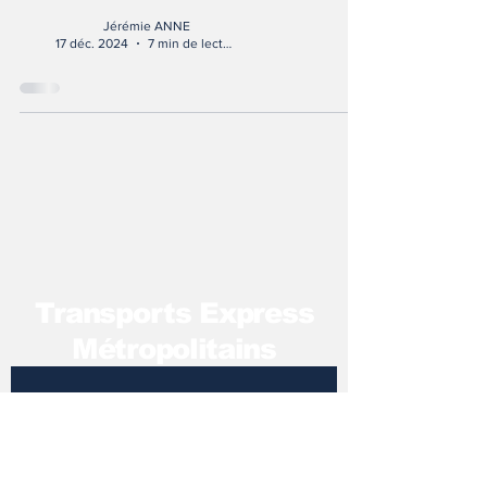
Jérémie ANNE
17 déc. 2024
7 min de lecture
T
ransports Express
Métropolitains
Pour recevoir notre 
newsletter 
Adresse mail
*