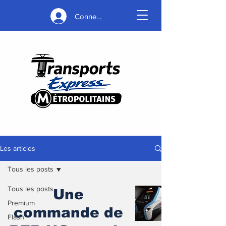
Connexion
Les articles
Tous les posts
Tous les posts
Une
Premium
commande de
Flash