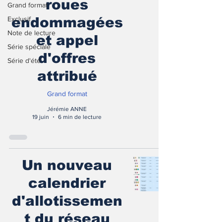
roues
Grand format
Exclusif
endommagées
Note de lecture
et appel
Série spéciale
d'offres
Série d'été
attribué
Grand format
Jérémie ANNE
19 juin
6 min de lecture
Un nouveau
calendrier
d'allotissemen
t du réseau