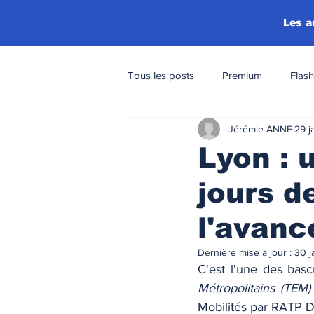
Les a
Tous les posts
Premium
Flash
Jérémie ANNE
29 j
Lyon : 
jours d
l'avan
Dernière mise à jour :
30 j
C'est l'une des bas
Métropolitains (TEM)
Mobilités par RATP De