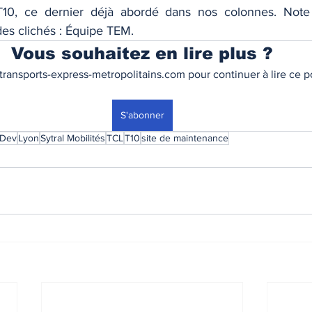
10, ce dernier déjà abordé dans nos colonnes. Note 
des clichés : Équipe TEM.
Vous souhaitez en lire plus ?
ransports-express-metropolitains.com pour continuer à lire ce po
S'abonner
 Dev
Lyon
Sytral Mobilités
TCL
T10
site de maintenance