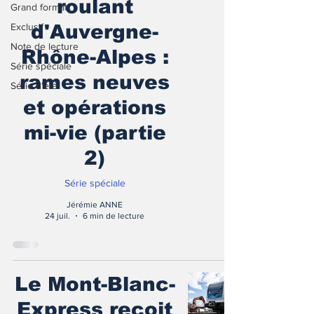
roulant
Grand format
Exclusif
d'Auvergne-
Note de lecture
Rhône-Alpes :
Série spéciale
rames neuves
Série d'été
et opérations
mi-vie (partie
2)
Série spéciale
Jérémie ANNE
24 juil.
6 min de lecture
Le Mont-Blanc-
Express reçoit