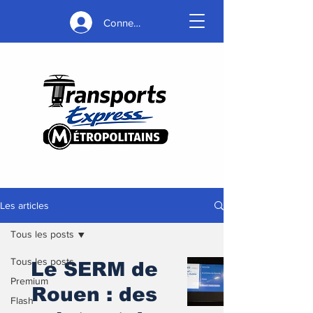
Connexion
Les articles
Tous les posts
Tous les posts
Le SERM de
Premium
Rouen : des
Flash