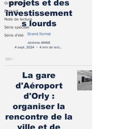
projets et des
Grand format
Exclusif
investissement
Note de lecture
s lourds
Série spéciale
Grand format
Série d'été
Jérémie ANNE
4 sept. 2024
4 min de lecture
La gare
d'Aéroport
d'Orly :
organiser la
rencontre de la
ville et de