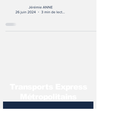
Jérémie ANNE
26 juin 2024
3 min de lecture
T
ransports Express
Métropolitains
Pour recevoir notre 
newsletter 
Adresse mail
*