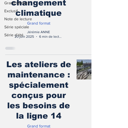
changement
Grand format
Exclusif
climatique
Note de lecture
Grand format
Série spéciale
Jérémie ANNE
Série d'été
20 juin 2025
6 min de lecture
Les ateliers de
maintenance :
spécialement
conçus pour
les besoins de
la ligne 14
Grand format