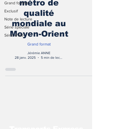
métro de
Grand format
Exclusif
qualité
Note de lecture
mondiale au
Série spéciale
Moyen-Orient
Série d'été
Grand format
Jérémie ANNE
28 janv. 2025
5 min de lecture
T
ransports Express