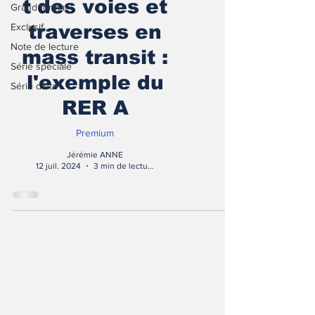
t des voies et
Grand format
Exclusif
traverses en
Note de lecture
mass transit :
Série spéciale
l'exemple du
Série d'été
RER A
Premium
Jérémie ANNE
12 juil. 2024
3 min de lecture