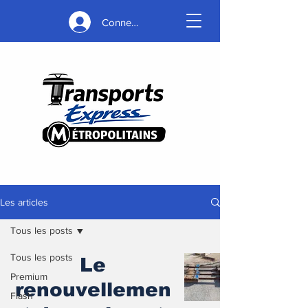
Connexion
Les articles
Tous les posts
Tous les posts
Le
Premium
renouvellemen
Flash