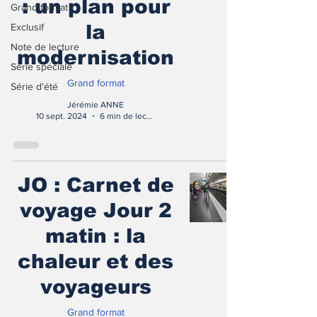
: un plan pour
Grand format
Exclusif
la
Note de lecture
modernisation
Série spéciale
Grand format
Série d'été
Jérémie ANNE
10 sept. 2024
6 min de lecture
JO : Carnet de
voyage Jour 2
matin : la
chaleur et des
voyageurs
Grand format