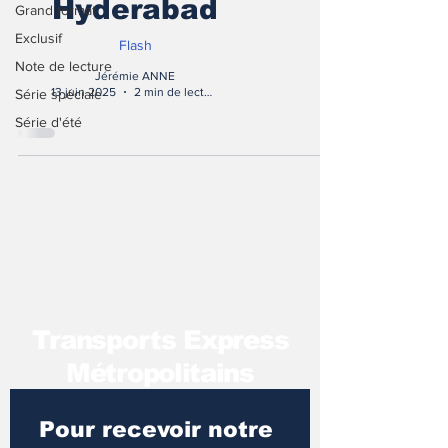
Hyderabad
Grand format
Exclusif
Flash
Note de lecture
Jérémie ANNE
13 juin 2025
2 min de lecture
Série spéciale
Série d'été
T
ransports Express
Métropolitains
Pour recevoir notre 