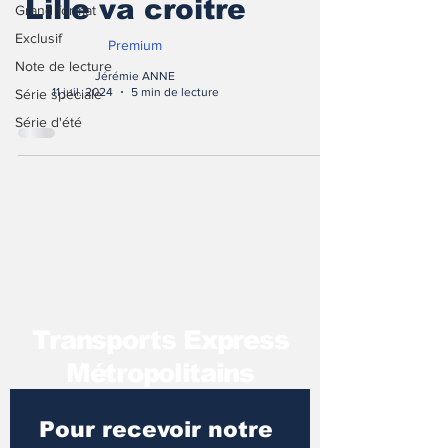
Lille va croitre
Grand format
Exclusif
Premium
Note de lecture
Jérémie ANNE
11 juil. 2024
5 min de lecture
Série spéciale
Série d'été
T
ransports Express
Métropolitains
Pour recevoir notre 