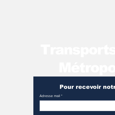
T
ransport
Métropo
Adresse mail
*