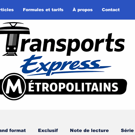
rticles
Formules et tarifs
À propos
Contact
and format
Exclusif
Note de lecture
Série