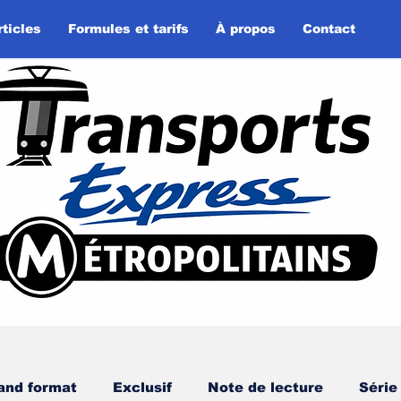
rticles
Formules et tarifs
À propos
Contact
and format
Exclusif
Note de lecture
Série