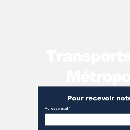
T
ransport
Métropo
Adresse mail
*