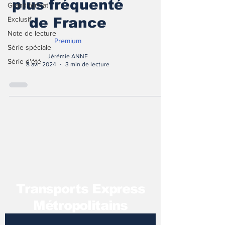
plus fréquenté
Grand format
Exclusif
de France
Note de lecture
Premium
Série spéciale
Jérémie ANNE
Série d'été
8 avr. 2024
3 min de lecture
T
ransports Express
Métropolitains