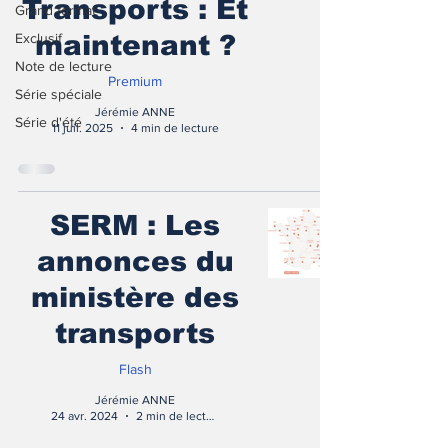
Transports : Et
Grand format
Exclusif
maintenant ?
Note de lecture
Premium
Série spéciale
Jérémie ANNE
Série d'été
11 juil. 2025
4 min de lecture
SERM : Les
annonces du
ministère des
transports
Flash
Jérémie ANNE
24 avr. 2024
2 min de lecture