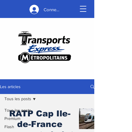
Connexion
Les articles
Tous les posts
Tous les posts
RATP Cap Ile-
Premium
de-France
Flash