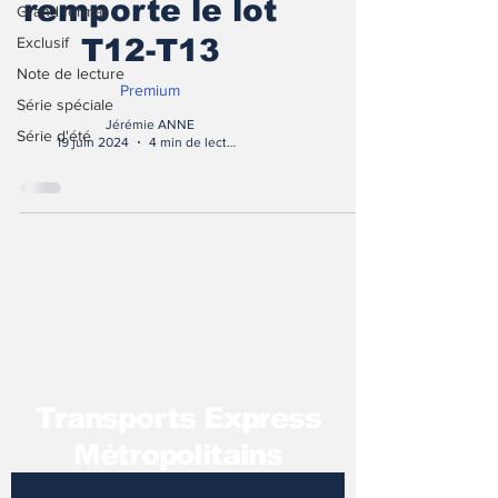
remporte le lot
Grand format
Exclusif
T12-T13
Note de lecture
Premium
Série spéciale
Jérémie ANNE
Série d'été
19 juin 2024
4 min de lecture
T
ransports Express
Métropolitains