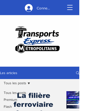
Connexion
Les articles
Tous les posts
Tous les posts
La filière
Premium
ferroviaire
Flash