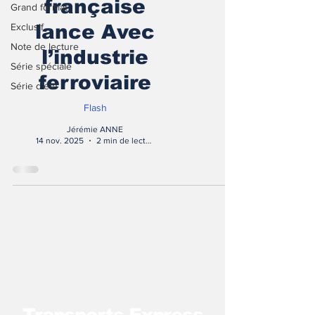
française
Grand format
Exclusif
lance Avec
Note de lecture
l’industrie
Série spéciale
ferroviaire
Série d'été
Flash
Jérémie ANNE
14 nov. 2025
2 min de lecture
T
ransports Express