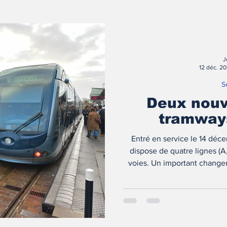
J
12 déc. 2
S
Deux nouv
tramway
Entré en service le 14 dé
dispose de quatre lignes (A,
voies. Un important changem
décembre 2025 : deux 
Pr