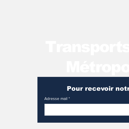
T
ransport
Métropo
Adresse mail
*