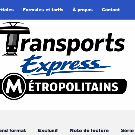
rticles
Formules et tarifs
À propos
Contact
and format
Exclusif
Note de lecture
Série