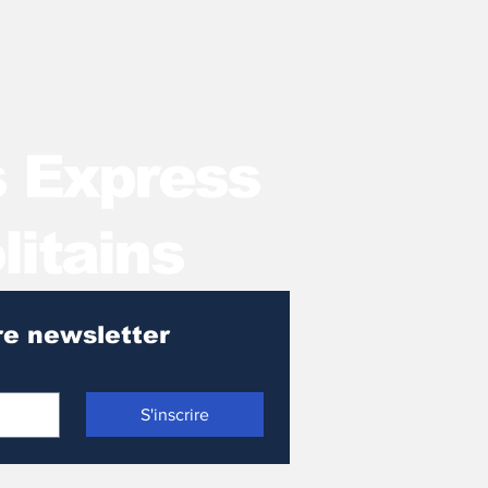
s Express
litains
Pour recevoir notre newsletter 
S'inscrire