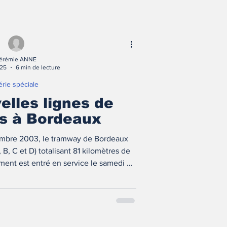
érémie ANNE
025
6 min de lecture
érie spéciale
elles lignes de
s à Bordeaux
cembre 2003, le tramway de Bordeaux
 B, C et D) totalisant 81 kilomètres de
ent est entré en service le samedi 6
nouvelles lignes sont apparues.
ésentation !