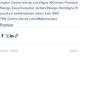
région Centre-Val-de-Loire
ligne N
Omneo Premium
Navigo Easy
révolution tarifaire
Navigo Remi
ligne R
soudure tarifaire
ticket metro train RER
TER Centre-Val-de-Loire
Malesherbes
Premium
Voir tout
Posts récents