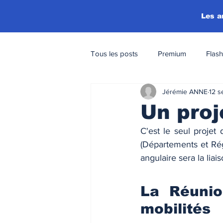
Les a
Tous les posts
Premium
Flash
Jérémie ANNE
12 s
Un proj
C'est le seul projet
(Départements et Rég
angulaire sera la liai
La Réunio
mobilités