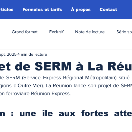
rticles
Formules et tarifs
À propos
Contact
Grand format
Exclusif
Note de lecture
Série sp
ept. 2025
4 min de lecture
et de SERM à La Ré
 de SERM (Service Express Régional Métropolitain) situ
ions d'Outre-Mer). La Réunion lance son projet de SERM,
son ferroviaire Réunion Express.
n : une île aux fortes atte