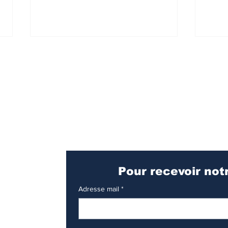
T
ransport
Métropo
SERM : des projets
SER
labellisés
du 
tra
Adresse mail
*