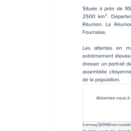
Située à près de 950
2500 km². Départeme
Réunion. La Réunion
Fournaise. 
Les attentes en ma
extrêmement élevée. 
dresser un portrait d
assemblée citoyenne 
de la population. 
Abonnez-vous à t
tramway
SERM
Intermodalit