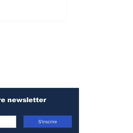
s Express
litains
M : Les annonces
ministère des
nsports
Pour recevoir notre newsletter 
S'inscrire