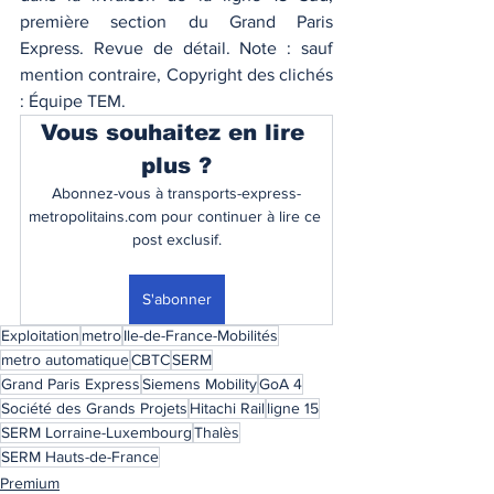
première section du Grand Paris 
Express. Revue de détail. Note : sauf 
mention contraire, Copyright des clichés 
: Équipe TEM.
Vous souhaitez en lire 
plus ?
Abonnez-vous à transports-express-
metropolitains.com pour continuer à lire ce 
post exclusif.
S'abonner
Exploitation
metro
Ile-de-France-Mobilités
metro automatique
CBTC
SERM
Grand Paris Express
Siemens Mobility
GoA 4
Société des Grands Projets
Hitachi Rail
ligne 15
SERM Lorraine-Luxembourg
Thalès
SERM Hauts-de-France
Premium