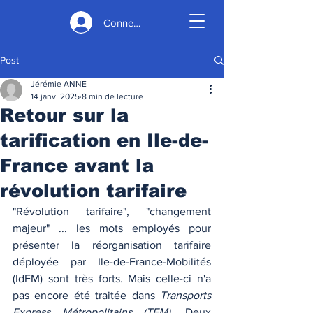
Connexion
Post
Jérémie ANNE
14 janv. 2025
8 min de lecture
Retour sur la
tarification en Ile-de-
France avant la
révolution tarifaire
"Révolution tarifaire", "changement 
majeur" ... les mots employés pour 
présenter la réorganisation tarifaire 
déployée par Ile-de-France-Mobilités 
(IdFM) sont très forts. Mais celle-ci n'a 
pas encore été traitée dans 
Transports 
Express Métropolitains (TEM)
. Deux 