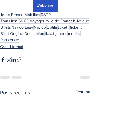
S'abonner
Ile-de-France-Mobilités
RATP
Transilien SNCF Voyageurs
Ile de France
billetique
Billets
Navigo Easy
Navigo
Optile
ticket t
ticket t+
Billet Origine-Destination
ticket jeunes
mobilis
Paris visite
Grand format
Voir tout
Posts récents