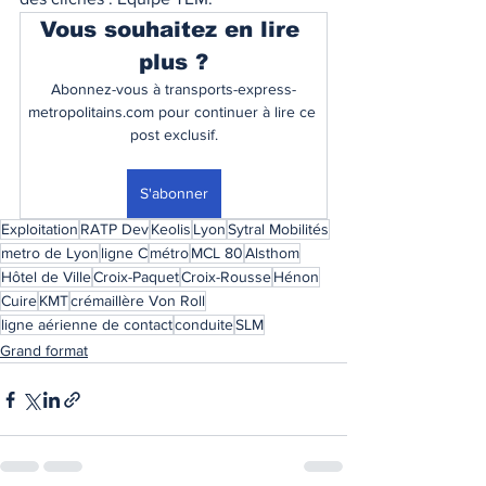
Vous souhaitez en lire 
plus ?
Abonnez-vous à transports-express-
metropolitains.com pour continuer à lire ce 
post exclusif.
S'abonner
Exploitation
RATP Dev
Keolis
Lyon
Sytral Mobilités
metro de Lyon
ligne C
métro
MCL 80
Alsthom
Hôtel de Ville
Croix-Paquet
Croix-Rousse
Hénon
Cuire
KMT
crémaillère Von Roll
ligne aérienne de contact
conduite
SLM
Grand format