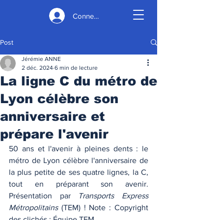
Connexion
Post
Jérémie ANNE
2 déc. 2024
6 min de lecture
La ligne C du métro de
Lyon célèbre son
anniversaire et
prépare l'avenir
50 ans et l'avenir à pleines dents : le 
métro de Lyon célèbre l'anniversaire de 
la plus petite de ses quatre lignes, la C, 
tout en préparant son avenir. 
Présentation par 
Transports Express 
Métropolitains
 (TEM) ! Note : Copyright 
des clichés : Équipe TEM. 