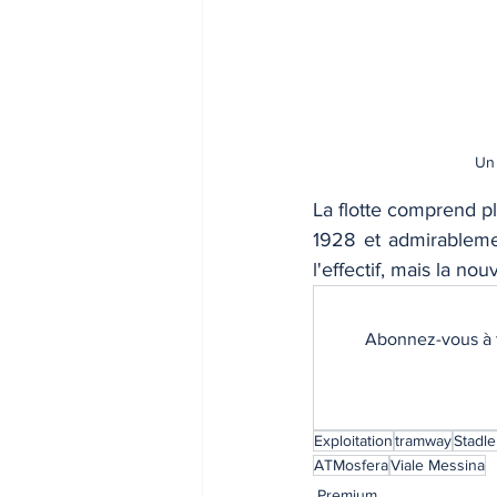
Un 
La flotte comprend pl
1928 et admirableme
l'effectif, mais la nou
Abonnez-vous à t
Exploitation
tramway
Stadle
ATMosfera
Viale Messina
Premium