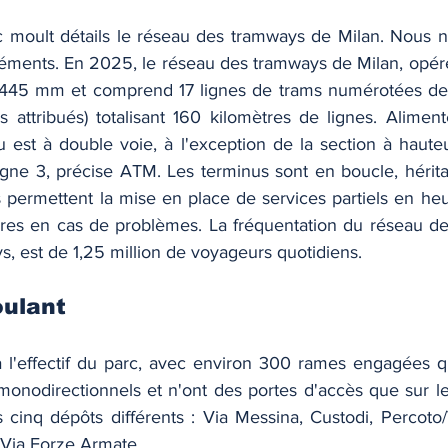
 moult détails le réseau des tramways de Milan. Nous n
léments. En 2025, le réseau des tramways de Milan, opéré 
1445 mm et comprend 17 lignes de trams numérotées de 1
attribués) totalisant 160 kilomètres de lignes. Aliment
au est à double voie, à l'exception de la section à hauteu
gne 3, précise ATM. Les terminus sont en boucle, héritag
s permettent la mise en place de services partiels en heu
ires en cas de problèmes. La fréquentation du réseau de
ys, est de 1,25 million de voyageurs quotidiens.
oulant
 l'effectif du parc, avec environ 300 rames engagées q
onodirectionnels et n'ont des portes d'accès que sur leur
 cinq dépôts différents : Via Messina, Custodi, Percoto/
 Via Forze Armate. 