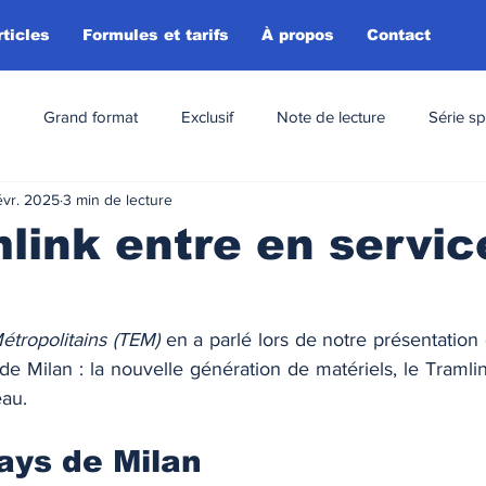
rticles
Formules et tarifs
À propos
Contact
Grand format
Exclusif
Note de lecture
Série sp
évr. 2025
3 min de lecture
link entre en servic
étropolitains (TEM)
 en a parlé lors de notre présentation
 Milan : la nouvelle génération de matériels, le Tramlink
au. 
ays de Milan