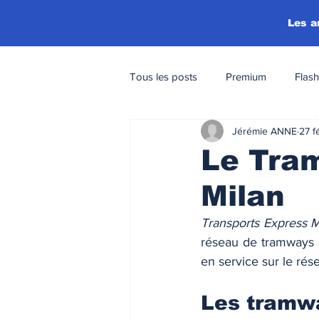
Les a
Tous les posts
Premium
Flash
Jérémie ANNE
27 f
Le Tram
Milan
Transports Express M
réseau de tramways de
en service sur le rése
Les tramw