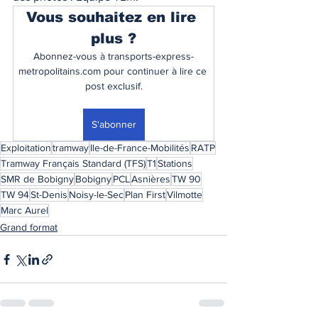
Vous souhaitez en lire 
plus ?
Abonnez-vous à transports-express-
metropolitains.com pour continuer à lire ce 
post exclusif.
S'abonner
Exploitation
tramway
Ile-de-France-Mobilités
RATP
Tramway Français Standard (TFS)
T1
Stations
SMR de Bobigny
Bobigny
PCL
Asnières
TW 90
TW 94
St-Denis
Noisy-le-Sec
Plan First
Vilmotte
Marc Aurel
Grand format