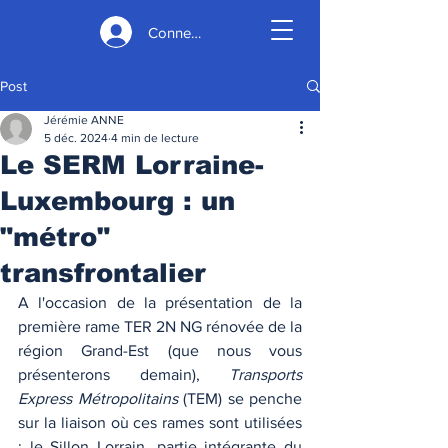
Connexion
Post
Jérémie ANNE
5 déc. 2024
4 min de lecture
Le SERM Lorraine-
Luxembourg : un
"métro"
transfrontalier
A l'occasion de la présentation de la 
première rame TER 2N NG rénovée de la 
région Grand-Est (que nous vous 
présenterons demain), 
Transports 
Express Métropolitains 
(TEM) se penche 
sur la liaison où ces rames sont utilisées 
: le Sillon Lorrain, partie intégrante du 