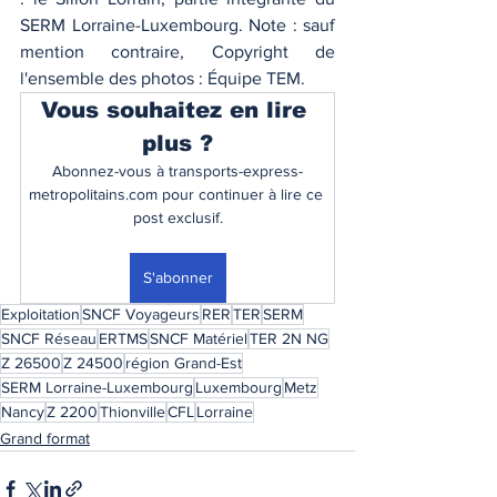
SERM Lorraine-Luxembourg. Note : sauf 
mention contraire, Copyright de 
l'ensemble des photos : Équipe TEM. 
Vous souhaitez en lire 
plus ?
Abonnez-vous à transports-express-
metropolitains.com pour continuer à lire ce 
post exclusif.
S'abonner
Exploitation
SNCF Voyageurs
RER
TER
SERM
SNCF Réseau
ERTMS
SNCF Matériel
TER 2N NG
Z 26500
Z 24500
région Grand-Est
SERM Lorraine-Luxembourg
Luxembourg
Metz
Nancy
Z 2200
Thionville
CFL
Lorraine
Grand format