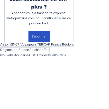
plus ?
Abonnez-vous à transports-express-
metropolitains.com pour continuer à lire ce 
post exclusif.
S'abonner
Alstom
SNCF Voyageurs
TER
CAF France
Régiolis
Régions de France
Reichshoffen
Nouvelle-Aquitaine
CDG Express
Hello Paris
régional
contrat-cadre
Coradia
Premium
Voir tout
Posts récents