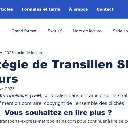
rticles
Formules et tarifs
À propos
Contact
Grand format
Exclusif
Note de lecture
Série sp
vr. 2025
4 min de lecture
tégie de Transilien 
urs
vr. 2025
étropolitains (TEM) 
se focalise dans cet article sur la straté
uf mention contraire, copyright de l'ensemble des clichés 
Vous souhaitez en lire plus ?
ransports-express-metropolitains.com pour continuer à lire ce po