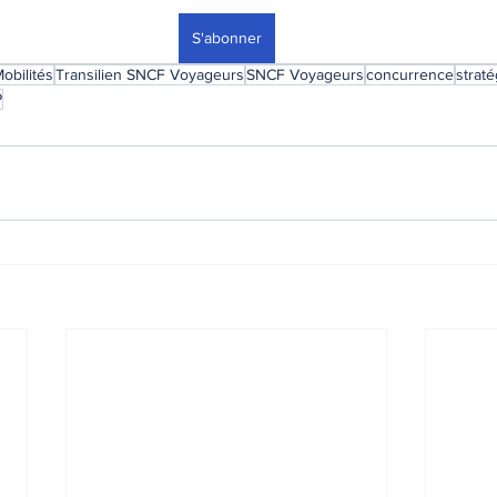
S'abonner
obilités
Transilien SNCF Voyageurs
SNCF Voyageurs
concurrence
straté
P