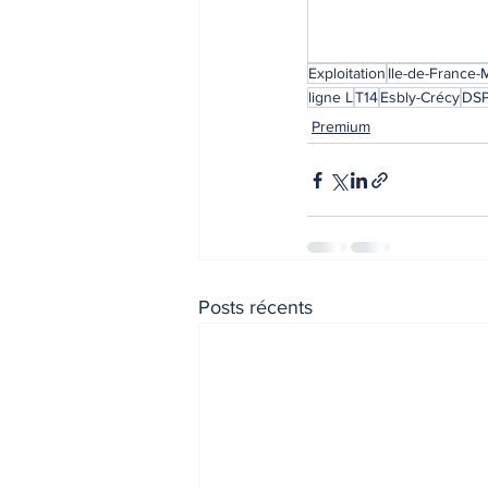
Exploitation
Ile-de-France-M
ligne L
T14
Esbly-Crécy
DS
Premium
Posts récents