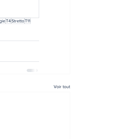
gie
T4
Stretto
T11
Voir tout