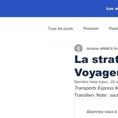
Les a
Tous les posts
Premium
Flash
Jérémie ANNE
6 fé
La stra
Voyage
Dernière mise à jour :
22 a
Transports Express M
Transilien. Note : sa
Abonnez-vous à t