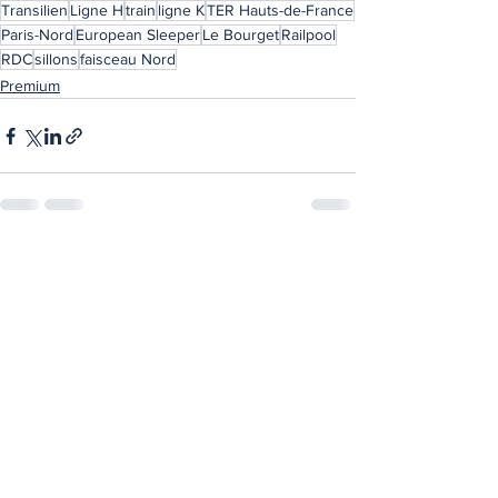
Transilien
Ligne H
train
ligne K
TER Hauts-de-France
Paris-Nord
European Sleeper
Le Bourget
Railpool
RDC
sillons
faisceau Nord
Premium
Voir tout
Posts récents