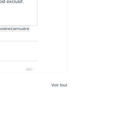
st exclusif.
viaires
annuaire
Voir tout