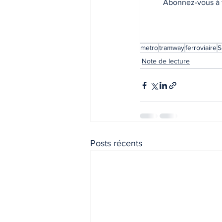
Abonnez-vous à t
metro
tramway
ferroviaire
S
Note de lecture
Posts récents