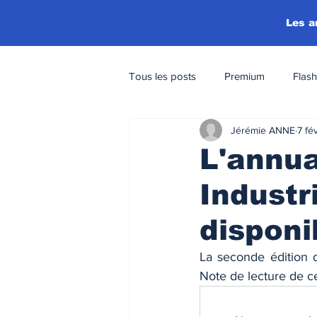
Les a
Tous les posts
Premium
Flash
Jérémie ANNE
7 fé
L'annua
Industr
disponi
La seconde édition de
Note de lecture de c