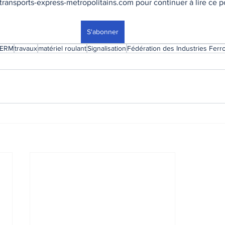
ransports-express-metropolitains.com pour continuer à lire ce po
S'abonner
ERM
travaux
matériel roulant
Signalisation
Fédération des Industries Ferro